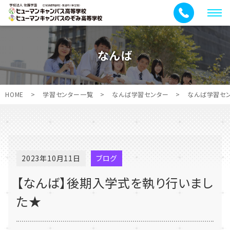
メ
ニ
ュ
なんば
ー
HOME
>
学習センター一覧
>
なんば学習センター
>
なんば学習セ
2023年10月11日
ブログ
【なんば】後期入学式を執り行いまし
た★