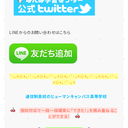
LINE
からのお問い合わせはこちら
ﾟ･｡+☆+｡･ﾟ･｡+☆+｡･ﾟ･｡+☆+｡･ﾟ･｡+☆+｡･ﾟ･｡+☆+｡･ﾟ･｡
+☆+｡･ﾟ･｡+
通信制高校のヒューマンキャンパス高等学校
個別対応で一段一段確実に「できた！」を積み重ねるこ
とができる！