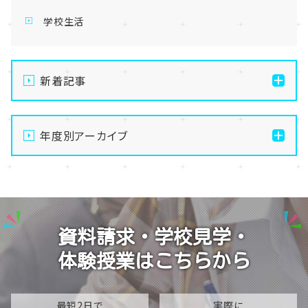
学校生活
新着記事
【なんば】体験授業で高級感のあるマンゴータルト作り
ました！🥭✨
年度別アーカイブ
【なんば】キラリと輝く宝物✨「光るハーバリウム」作り
2026
に挑戦しました！
2025
【なんば】校舎紹介の「自習室編」✨
2024
【なんば】笑顔が溢れたオープンスクール😊在校生の
資料請求・学校見学・
温かいお出迎えで素敵な1日に🌷
2023
体験授業はこちらから
【なんば】夏季休校期間のお知らせ🍉
2022
2021
最短2日で
実際に