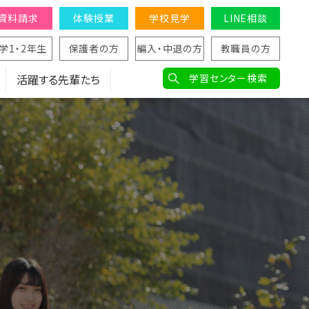
資料請求
体験授業
学校見学
LINE相談
学1・2年生
保護者の方
編入・中退の方
教職員の方
活躍する先輩たち
学習センター検索