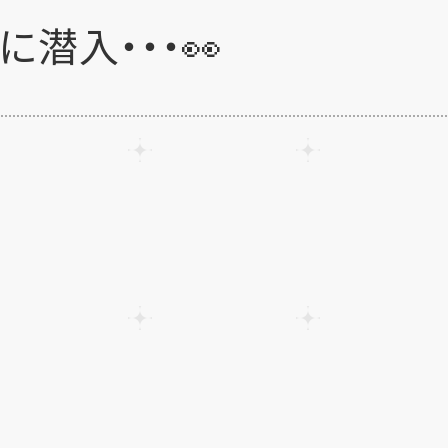
潜入・・・👀
✨