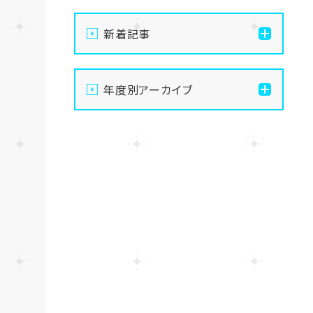
新着記事
【なんば】体験授業で高級
年度別アーカイブ
感のあるマンゴータルト作
りました！🥭✨
2026
【なんば】キラリと輝く宝物
2025
✨「光るハーバリウム」作り
に挑戦しました！
2024
【なんば】校舎紹介の「自習
室編」✨
2023
【なんば】笑顔が溢れたオ
2022