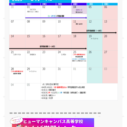
＝＝＝＝＝＝＝＝＝＝＝＝＝＝＝＝＝＝＝＝＝＝