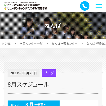
メ
ニ
ュ
なんば
ー
HOME
>
学習センター一覧
>
なんば学習センター
>
なんば学習セ
2023年07月28日
ブログ
8月スケジュール