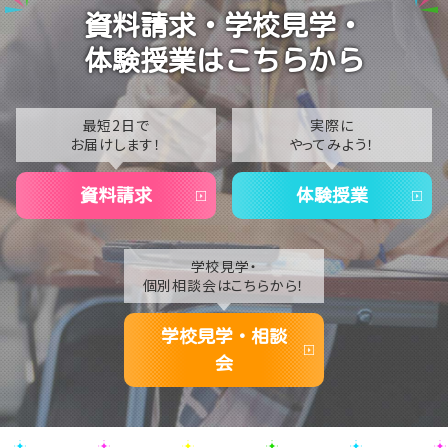
2024
【なんば】笑顔が溢れたオープンスクール😊在校生の
資料請求・学校見学・
温かいお出迎えで素敵な1日に🌷
2023
体験授業はこちらから
【なんば】夏季休校期間のお知らせ🍉
2022
2021
最短2日で
実際に
お届けします！
やってみよう！
2020
資料請求
体験授業
学校見学・
個別相談会はこちらから！
学校見学・相談
会