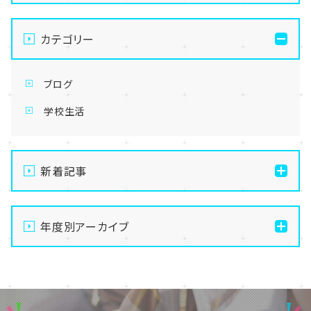
カテゴリー
ブログ
学校生活
新着記事
【なんば】体験授業で高級感のあるマンゴータルト作り
ました！🥭✨
年度別アーカイブ
【なんば】キラリと輝く宝物✨「光るハーバリウム」作り
2026
に挑戦しました！
2025
【なんば】校舎紹介の「自習室編」✨