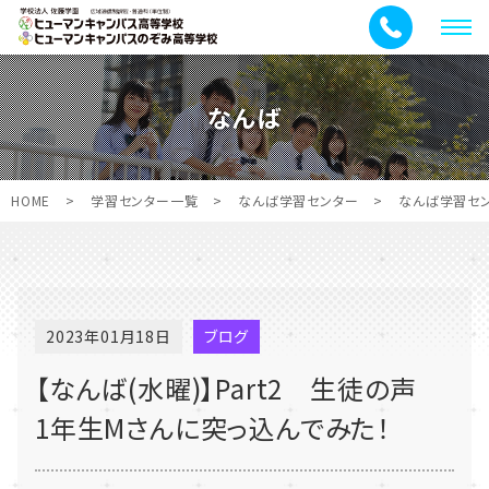
メ
ニ
ュ
なんば
ー
HOME
>
学習センター一覧
>
なんば学習センター
>
なんば学習セ
2023年01月18日
ブログ
【なんば(水曜)】Part2 生徒の声
1年生Mさんに突っ込んでみた！