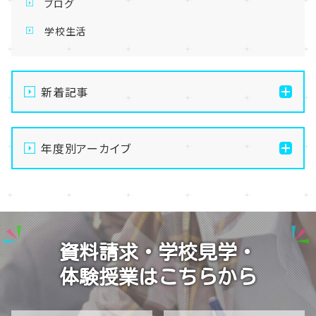
ブログ
学校生活
新着記事
【なんば】体験授業で高級感のあるマンゴータルト作り
ました！🥭✨
年度別アーカイブ
【なんば】キラリと輝く宝物✨「光るハーバリウム」作り
2026
に挑戦しました！
2025
【なんば】校舎紹介の「自習室編」✨
2024
【なんば】笑顔が溢れたオープンスクール😊在校生の
資料請求・学校見学・
温かいお出迎えで素敵な1日に🌷
2023
体験授業はこちらから
【なんば】夏季休校期間のお知らせ🍉
2022