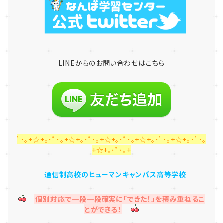
LINE
からのお問い合わせはこちら
ﾟ･｡+☆+｡･ﾟ･｡+☆+｡･ﾟ･｡+☆+｡･ﾟ･｡+☆+｡･ﾟ･｡+☆+｡･ﾟ･｡
+☆+｡･ﾟ･｡+
通信制高校のヒューマンキャンパス高等学校
個別対応で一段一段確実に「できた！」を積み重ねるこ
とができる！