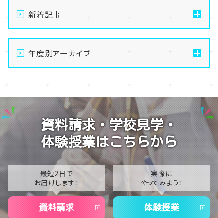
新着記事
【なんば】体験授業で高級感のあるマンゴータルト作り
ました！🥭✨
年度別アーカイブ
【なんば】キラリと輝く宝物✨「光るハーバリウム」作り
2026
に挑戦しました！
2025
【なんば】校舎紹介の「自習室編」✨
2024
【なんば】笑顔が溢れたオープンスクール😊在校生の
資料請求・学校見学・
温かいお出迎えで素敵な1日に🌷
2023
体験授業はこちらから
【なんば】夏季休校期間のお知らせ🍉
2022
2021
最短2日で
実際に
お届けします！
やってみよう！
2020
資料請求
体験授業