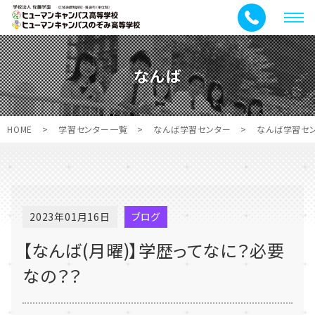
メ
ニ
ュ
なんば
ー
HOME
>
学習センター一覧
>
なんば学習センター
>
なんば学習セ
2023年01月16日
ブログ
【なんば(月曜)】学歴ってなに？必要
なの？？