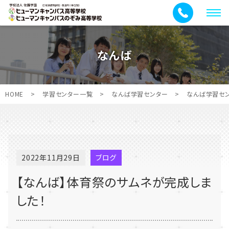
メ
ニ
ュ
なんば
ー
HOME
>
学習センター一覧
>
なんば学習センター
>
なんば学習セ
2022年11月29日
ブログ
【なんば】体育祭のサムネが完成しま
した！