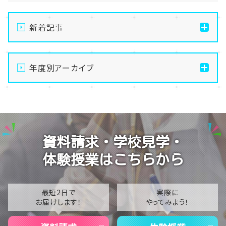
新着記事
【なんば】体験授業で高級感のあるマンゴータルト作り
ました！🥭✨
年度別アーカイブ
【なんば】キラリと輝く宝物✨「光るハーバリウム」作り
2026
に挑戦しました！
2025
【なんば】校舎紹介の「自習室編」✨
2024
【なんば】笑顔が溢れたオープンスクール😊在校生の
資料請求・学校見学・
温かいお出迎えで素敵な1日に🌷
2023
体験授業はこちらから
【なんば】夏季休校期間のお知らせ🍉
2022
2021
最短2日で
実際に
お届けします！
やってみよう！
2020