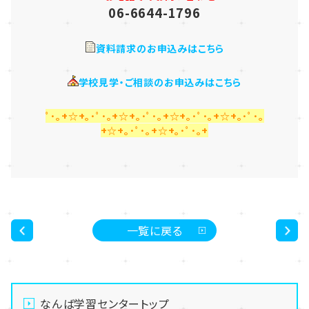
06-6644-1796
資料請求のお申込みはこちら
学校見学・ご相談のお申込みはこちら
ﾟ･｡+☆+｡･ﾟ･｡+☆+｡･ﾟ･｡+☆+｡･ﾟ･｡+☆+｡･ﾟ･｡
+☆+｡･ﾟ･｡+☆+｡･ﾟ･｡+
一覧に戻る
<
>
なんば学習センタートップ