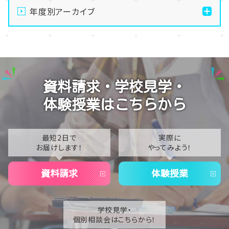
ました！🥭✨
年度別アーカイブ
【なんば】キラリと輝く宝物✨「光るハーバリウム」作り
2026
に挑戦しました！
2025
【なんば】校舎紹介の「自習室編」✨
2024
【なんば】笑顔が溢れたオープンスクール😊在校生の
資料請求・学校見学・
温かいお出迎えで素敵な1日に🌷
2023
体験授業はこちらから
【なんば】夏季休校期間のお知らせ🍉
2022
2021
最短2日で
実際に
お届けします！
やってみよう！
2020
資料請求
体験授業
学校見学・
個別相談会はこちらから！