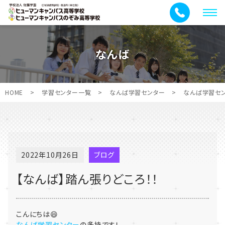
メ
ニ
ュ
なんば
ー
HOME
>
学習センター一覧
>
なんば学習センター
>
なんば学習セ
2022年10月26日
ブログ
【なんば】踏ん張りどころ！！
こんにちは😄
なんば学習センター
の多持です！