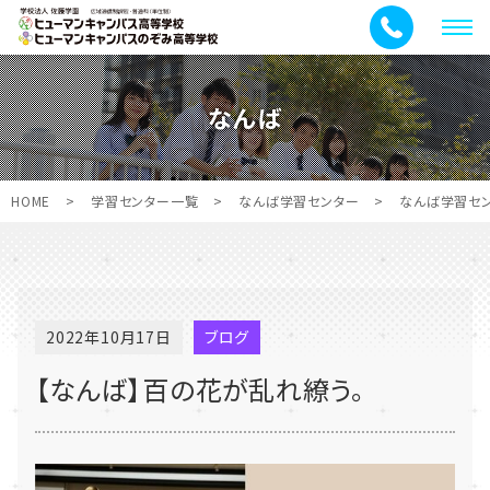
メ
ニ
ュ
なんば
ー
HOME
>
学習センター一覧
>
なんば学習センター
>
なんば学習セ
2022年10月17日
ブログ
【なんば】百の花が乱れ繚う。