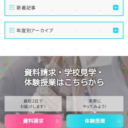
新着記事
【なんば】体験授業で高級感のあるマンゴータルト作り
ました！🥭✨
年度別アーカイブ
【なんば】キラリと輝く宝物✨「光るハーバリウム」作り
2026
に挑戦しました！
2025
【なんば】校舎紹介の「自習室編」✨
2024
【なんば】笑顔が溢れたオープンスクール😊在校生の
資料請求・学校見学・
温かいお出迎えで素敵な1日に🌷
2023
体験授業はこちらから
【なんば】夏季休校期間のお知らせ🍉
2022
2021
最短2日で
実際に
お届けします！
やってみよう！
2020
資料請求
体験授業