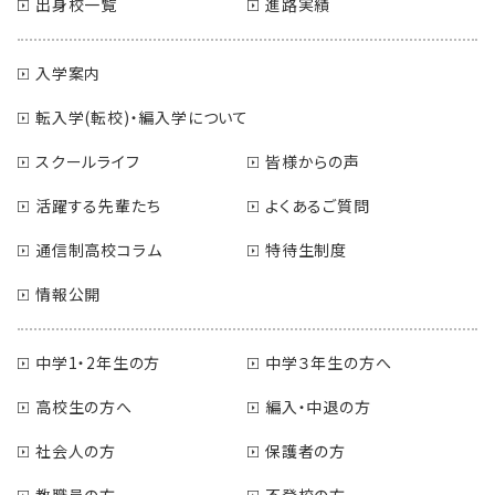
出身校一覧
進路実績
入学案内
転入学(転校)・編入学について
スクールライフ
皆様からの声
活躍する先輩たち
よくあるご質問
通信制高校コラム
特待生制度
情報公開
中学1・2年生の方
中学３年生の方へ
高校生の方へ
編入・中退の方
社会人の方
保護者の方
教職員の方
不登校の方