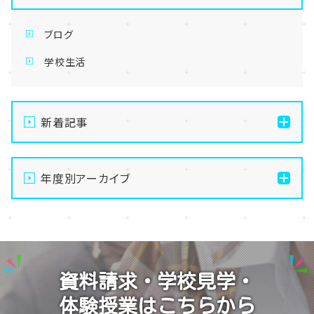
ブログ
学校生活
新着記事
【なんば】体験授業で高級感のあるマンゴータルト作り
ました！🥭✨
年度別アーカイブ
【なんば】キラリと輝く宝物✨「光るハーバリウム」作り
2026
に挑戦しました！
2025
【なんば】校舎紹介の「自習室編」✨
2024
【なんば】笑顔が溢れたオープンスクール😊在校生の
資料請求・学校見学・
温かいお出迎えで素敵な1日に🌷
2023
体験授業はこちらから
【なんば】夏季休校期間のお知らせ🍉