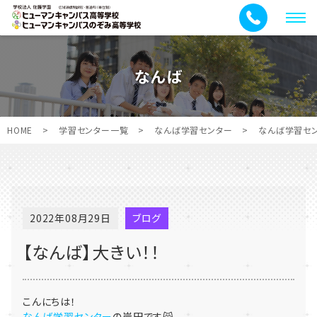
メ
ニ
ュ
なんば
ー
HOME
>
学習センター一覧
>
なんば学習センター
>
なんば学習セ
2022年08月29日
ブログ
【なんば】大きい！！
こんにちは！
なんば学習センター
の岸田です😸