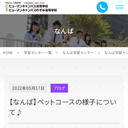
メ
ニ
ュ
なんば
ー
HOME
>
学習センター一覧
>
なんば学習センター
>
なんば学習セ
2022年05月17日
ブログ
【なんば】ペットコースの様子につい
て♪