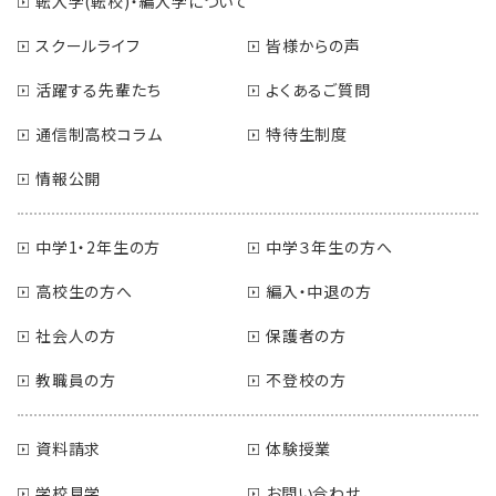
転入学(転校)・編入学について
スクールライフ
皆様からの声
活躍する先輩たち
よくあるご質問
通信制高校コラム
特待生制度
情報公開
中学1・2年生の方
中学３年生の方へ
高校生の方へ
編入・中退の方
社会人の方
保護者の方
教職員の方
不登校の方
資料請求
体験授業
学校見学
お問い合わせ