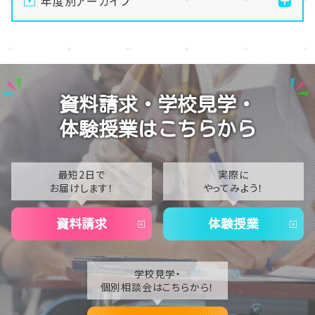
年度別アーカイブ
【なんば】キラリと輝く宝物✨「光るハーバリウム」作り
2026
に挑戦しました！
2025
【なんば】校舎紹介の「自習室編」✨
2024
【なんば】笑顔が溢れたオープンスクール😊在校生の
資料請求・学校見学・
温かいお出迎えで素敵な1日に🌷
2023
体験授業はこちらから
【なんば】夏季休校期間のお知らせ🍉
2022
2021
最短2日で
実際に
お届けします！
やってみよう！
2020
資料請求
体験授業
学校見学・
個別相談会はこちらから！