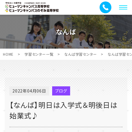
メ
ニ
ュ
なんば
ー
HOME
>
学習センター一覧
>
なんば学習センター
>
なんば学習セ
2022年04月06日
ブログ
【なんば】明日は入学式＆明後日は
始業式♪