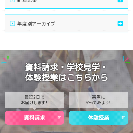
【なんば】体験授業で高級感のあるマンゴータルト作り
ました！🥭✨
年度別アーカイブ
【なんば】キラリと輝く宝物✨「光るハーバリウム」作り
2026
に挑戦しました！
2025
【なんば】校舎紹介の「自習室編」✨
2024
【なんば】笑顔が溢れたオープンスクール😊在校生の
資料請求・学校見学・
温かいお出迎えで素敵な1日に🌷
2023
体験授業はこちらから
【なんば】夏季休校期間のお知らせ🍉
2022
2021
最短2日で
実際に
お届けします！
やってみよう！
2020
資料請求
体験授業