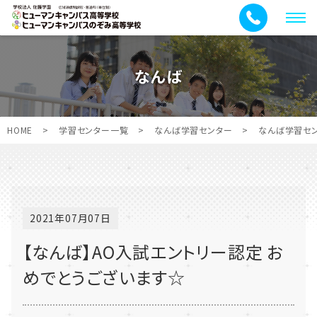
メ
ニ
ュ
なんば
ー
HOME
>
学習センター一覧
>
なんば学習センター
>
なんば学習セ
2021年07月07日
【なんば】AO入試エントリー認定 お
めでとうございます☆