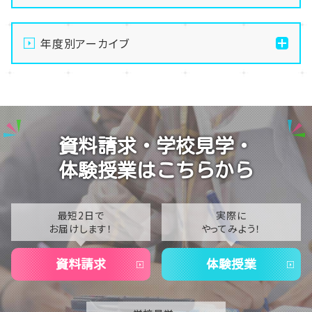
【なんば】体験授業で高級感のあるマンゴータルト作り
ました！🥭✨
年度別アーカイブ
【なんば】キラリと輝く宝物✨「光るハーバリウム」作り
2026
に挑戦しました！
2025
【なんば】校舎紹介の「自習室編」✨
2024
【なんば】笑顔が溢れたオープンスクール😊在校生の
資料請求・学校見学・
温かいお出迎えで素敵な1日に🌷
2023
体験授業はこちらから
【なんば】夏季休校期間のお知らせ🍉
2022
2021
最短2日で
実際に
お届けします！
やってみよう！
2020
資料請求
体験授業