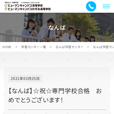
メ
ニ
ュ
なんば
ー
HOME
>
学習センター一覧
>
なんば学習センター
>
なんば学習セ
2021年03月25日
【なんば】☆祝☆専門学校合格 お
めでとうございます！