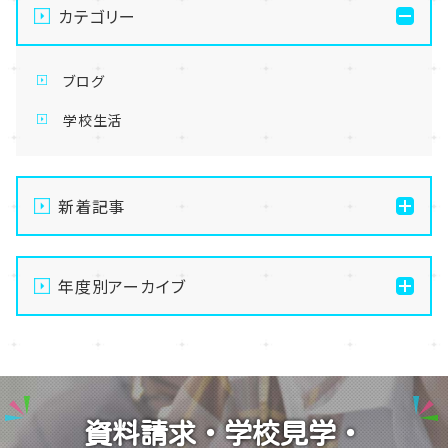
カテゴリー
ブログ
学校生活
新着記事
【なんば】体験授業で高級感のあるマンゴータルト作り
ました！🥭✨
年度別アーカイブ
【なんば】キラリと輝く宝物✨「光るハーバリウム」作り
2026
に挑戦しました！
2025
【なんば】校舎紹介の「自習室編」✨
2024
【なんば】笑顔が溢れたオープンスクール😊在校生の
資料請求・学校見学・
温かいお出迎えで素敵な1日に🌷