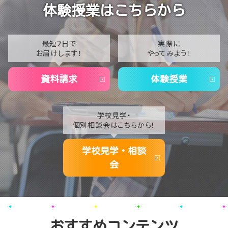
2023
体験授業はこちらから
【なんば】夏季休校期間のお知らせ🍉
2022
2021
最短2日で
実際に
お届けします！
やってみよう！
2020
資料請求
体験授業
学校見学・
個別相談会はこちらから！
学校見学・相談
会
おすすめコンテンツ