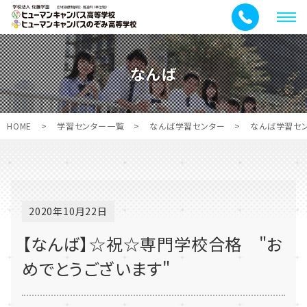
メ
ニ
ュ
なんば
ー
HOME
>
学習センター一覧
>
なんば学習センター
>
なんば学習セ
2020年10月22日
【なんば】☆祝☆専門学校合格 "お
めでとうございます"