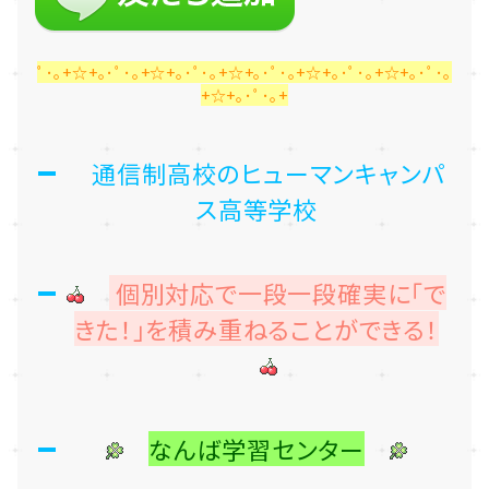
ﾟ･｡+☆+｡･ﾟ･｡+☆+｡･ﾟ･｡+☆+｡･ﾟ･｡+☆+｡･ﾟ･｡+☆+｡･ﾟ･｡
+☆+｡･ﾟ･｡+
通信制高校のヒューマンキャンパ
ス高等学校
個別対応で一段一段確実に「で
きた！」を積み重ねることができる！
なんば学習センター