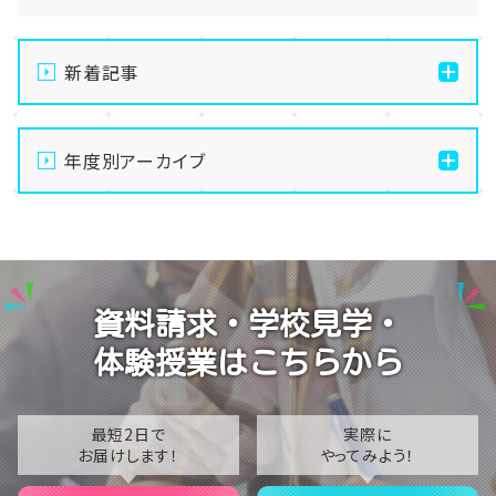
新着記事
【なんば】体験授業で高級感のあるマンゴータルト作り
ました！🥭✨
年度別アーカイブ
【なんば】キラリと輝く宝物✨「光るハーバリウム」作り
2026
に挑戦しました！
2025
【なんば】校舎紹介の「自習室編」✨
2024
【なんば】笑顔が溢れたオープンスクール😊在校生の
資料請求・学校見学・
温かいお出迎えで素敵な1日に🌷
2023
体験授業はこちらから
【なんば】夏季休校期間のお知らせ🍉
2022
2021
最短2日で
実際に
お届けします！
やってみよう！
2020