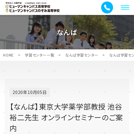
メ
ニ
ュ
なんば
ー
HOME
>
学習センター一覧
>
なんば学習センター
>
なんば学習セ
2020年10月05日
【なんば】東京大学薬学部教授 池谷
裕二先生 オンラインセミナーのご案
内