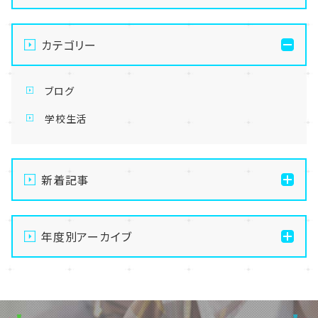
カテゴリー
ブログ
学校生活
新着記事
【なんば】体験授業で高級感のあるマンゴータルト作り
ました！🥭✨
年度別アーカイブ
【なんば】キラリと輝く宝物✨「光るハーバリウム」作り
2026
に挑戦しました！
2025
【なんば】校舎紹介の「自習室編」✨