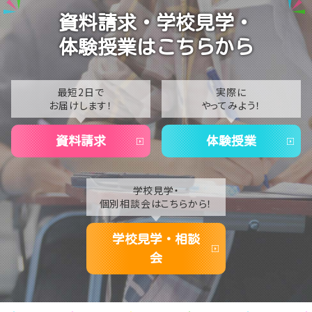
2024
【なんば】笑顔が溢れたオープンスクール😊在校生の
資料請求・学校見学・
温かいお出迎えで素敵な1日に🌷
2023
体験授業はこちらから
【なんば】夏季休校期間のお知らせ🍉
2022
2021
最短2日で
実際に
お届けします！
やってみよう！
2020
資料請求
体験授業
学校見学・
個別相談会はこちらから！
学校見学・相談
会