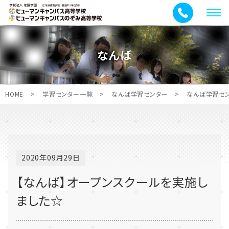
メ
ニ
ュ
なんば
ー
HOME
>
学習センター一覧
>
なんば学習センター
>
なんば学習セ
2020年09月29日
【なんば】オープンスクールを実施し
ました☆