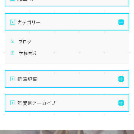
カテゴリー
ブログ
学校生活
新着記事
【なんば】体験授業で高級感のあるマンゴータルト作り
ました！🥭✨
年度別アーカイブ
【なんば】キラリと輝く宝物✨「光るハーバリウム」作り
2026
に挑戦しました！
2025
【なんば】校舎紹介の「自習室編」✨