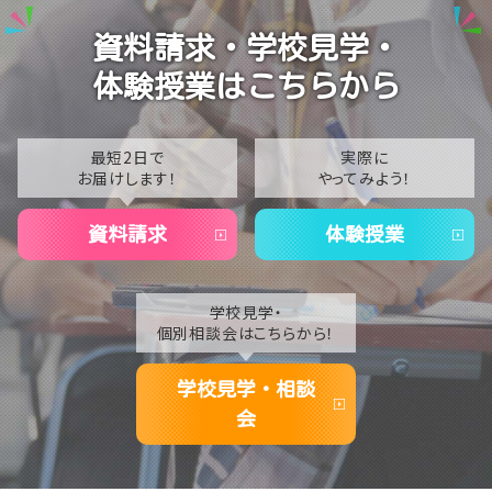
2024
【なんば】笑顔が溢れたオープンスクール😊在校生の
資料請求・学校見学・
温かいお出迎えで素敵な1日に🌷
2023
体験授業はこちらから
【なんば】夏季休校期間のお知らせ🍉
2022
2021
最短2日で
実際に
お届けします！
やってみよう！
2020
資料請求
体験授業
学校見学・
個別相談会はこちらから！
学校見学・相談
会