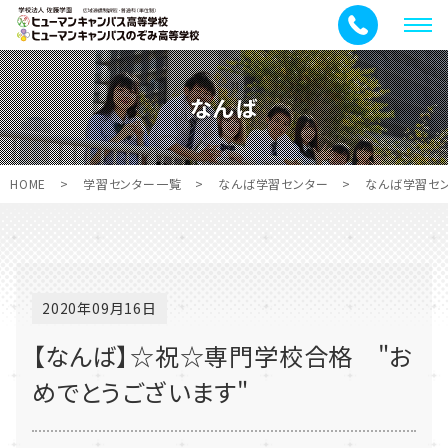
メ
ニ
ュ
なんば
ー
HOME
>
学習センター一覧
>
なんば学習センター
>
なんば学習セ
2020年09月16日
【なんば】☆祝☆専門学校合格 "お
めでとうございます"