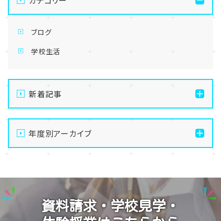
カテゴリー
ブログ
学校生活
新着記事
【なんば】体験授業で高級感のあるマンゴータルト作り
ました！🥭✨
年度別アーカイブ
【なんば】キラリと輝く宝物✨「光るハーバリウム」作り
2026
に挑戦しました！
2025
【なんば】校舎紹介の「自習室編」✨
2024
【なんば】笑顔が溢れたオープンスクール😊在校生の
資料請求・学校見学・
温かいお出迎えで素敵な1日に🌷
2023