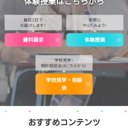
体験授業はこちらから
【なんば】夏季休校期間のお知らせ🍉
2022
2021
最短2日で
実際に
お届けします！
やってみよう！
2020
資料請求
体験授業
学校見学・
個別相談会はこちらから！
学校見学・相談
会
おすすめコンテンツ