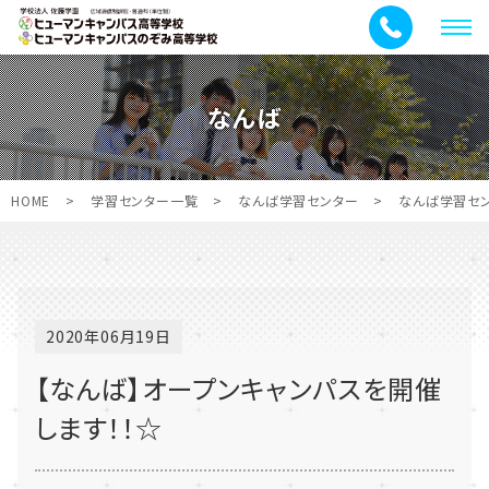
メ
ニ
ュ
なんば
ー
HOME
>
学習センター一覧
>
なんば学習センター
>
なんば学習セ
2020年06月19日
【なんば】オープンキャンパスを開催
します！！☆