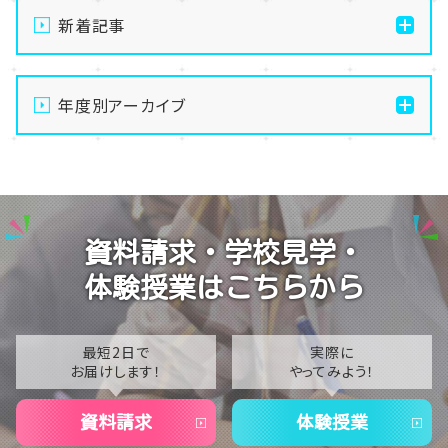
新着記事
【なんば】キラリと輝く宝物✨「光るハーバリウム」作り
に挑戦しました！
年度別アーカイブ
【なんば】校舎紹介の「自習室編」✨
2026
【なんば】笑顔が溢れたオープンスクール😊在校生の
2025
温かいお出迎えで素敵な1日に🌷
2024
【なんば】夏季休校期間のお知らせ🍉
資料請求・学校見学・
2023
【なんば】抜群のアクセス！なんば学習センターは駅チ
体験授業はこちらから
カ通学が叶います✨
2022
2021
最短2日で
実際に
お届けします！
やってみよう！
2020
資料請求
体験授業