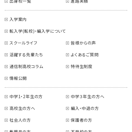
出身校一覧
進路実績
入学案内
転入学(転校)・編入学について
スクールライフ
皆様からの声
活躍する先輩たち
よくあるご質問
通信制高校コラム
特待生制度
情報公開
中学1・2年生の方
中学３年生の方へ
高校生の方へ
編入・中退の方
社会人の方
保護者の方
教職員の方
不登校の方