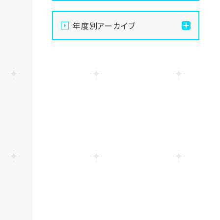
【大宮】俺たちの夏は終わ
年度別アーカイブ
らない！8月後半のおすすめ
体験授業
2026
【大宮】総勢100名以上！大
2025
宮学習センター「夏祭り」を
開催しました！🏮
2024
【大宮】8月8日～16日まで
お休みをいただきます☺
2023
【大宮】プロの撮影隊がやっ
2022
てきた！TikTok撮影の裏側
に密着🎬✨
2021