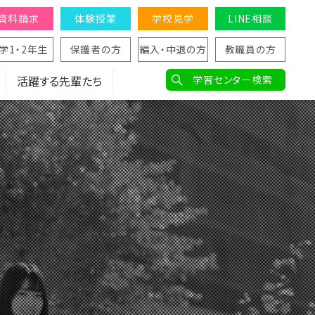
資料請求
体験授業
学校見学
LINE相談
学1・2年生
保護者の方
編入・中退の方
教職員の方
活躍する先輩たち
学習センター検索