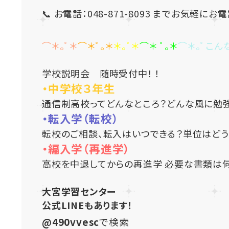
📞 お電話：048-871-8093 までお気軽にお
⌒＊｡ﾟ＊
⌒＊ﾟ｡＊
＊｡ﾟ＊
⌒＊ ﾟ｡＊
⌒＊｡ﾟこん
学校説明会 随時受付中！ ！
・中学校３年生
通信制高校ってどんなところ？どんな風に勉
・転入学（転校）
転校のご相談、転入はいつできる？単位はどう
・編入学（再進学）
高校を中退してからの再進学 必要な書類は何
大宮学習センター
公式LINEもあります！
@490vvesc
で検索