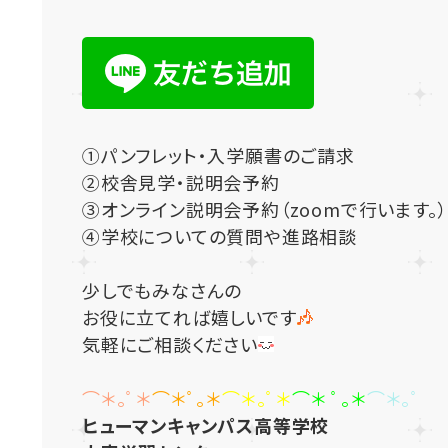
①パンフレット・入学願書のご請求
②校舎見学・説明会予約
③オンライン説明会予約（zoomで行います。）
④学校についての質問や進路相談
少しでもみなさんの
お役に立てれば嬉しいです
気軽にご相談ください
⌒＊｡ﾟ＊
⌒＊ﾟ｡＊
⌒＊｡ﾟ＊
⌒＊ ﾟ｡＊
⌒＊｡ﾟ
ヒューマンキャンパス高等学校