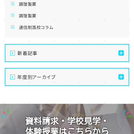
調理製菓
調理製菓
通信制高校コラム
新着記事
【大宮】俺たちの夏は終わらない！8月後半のおすすめ
体験授業
年度別アーカイブ
【大宮】総勢100名以上！大宮学習センター「夏祭り」を
2026
開催しました！🏮
2025
【大宮】8月8日～16日までお休みをいただきます☺
2024
【大宮】プロの撮影隊がやってきた！TikTok撮影の裏側
資料請求・学校見学・
に密着🎬✨
2023
体験授業はこちらから
【大宮】いよいよ明日開催！夏のビッグイベント「大宮学