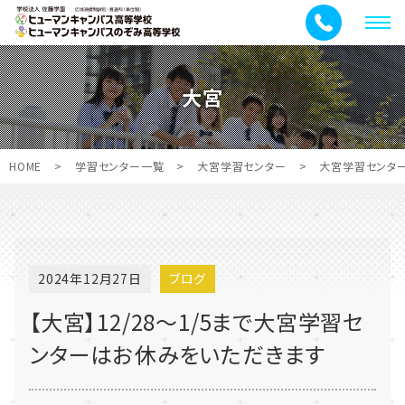
メ
ニ
ュ
大宮
ー
HOME
>
学習センター一覧
>
大宮学習センター
>
大宮学習センタ
2024年12月27日
ブログ
【大宮】12/28～1/5まで大宮学習セ
ンターはお休みをいただきます