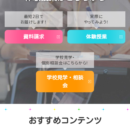
2022
習センター 夏祭り」🎉✨
2021
最短2日で
実際に
お届けします！
やってみよう！
2020
資料請求
体験授業
学校見学・
個別相談会はこちらから！
学校見学・相談
会
おすすめコンテンツ