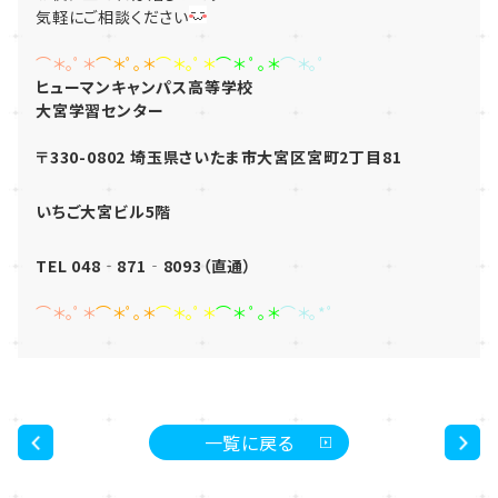
気軽にご相談ください
⌒＊｡ﾟ＊
⌒＊ﾟ｡＊
⌒＊｡ﾟ＊
⌒＊ ﾟ｡＊
⌒＊｡ﾟ
ヒューマンキャンパス高等学校
大宮学習センター
〒330-0802 埼玉県さいたま市大宮区宮町2丁目81
いちご大宮ビル5階
T
EL 048‐871‐8093（直通）
⌒＊｡ﾟ＊
⌒＊ﾟ｡＊
⌒＊｡ﾟ＊
⌒＊ ﾟ｡＊
⌒＊｡*ﾟ
一覧に戻る
<
>