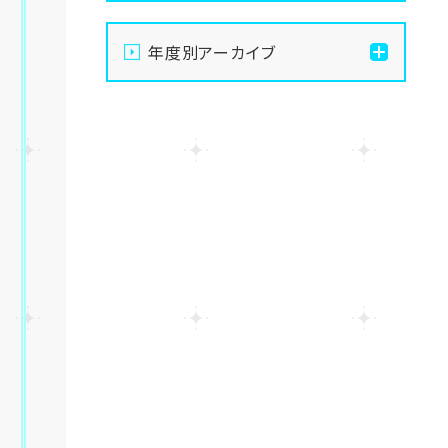
【大宮】俺たちの夏は終わ
年度別アーカイブ
らない！8月後半のおすすめ
体験授業
2026
【大宮】総勢100名以上！大
2025
宮学習センター「夏祭り」を
開催しました！🏮
2024
【大宮】8月8日～16日まで
お休みをいただきます☺
2023
【大宮】プロの撮影隊がやっ
2022
てきた！TikTok撮影の裏側
に密着🎬✨
2021