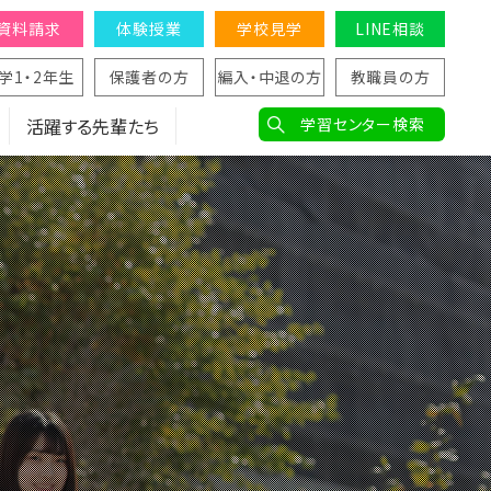
資料請求
体験授業
学校見学
LINE相談
学1・2年生
保護者の方
編入・中退の方
教職員の方
活躍する先輩たち
学習センター検索