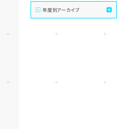
【大宮第二】公式LINEから
年度別アーカイブ
🔶かんたん＆便利🔶に学校
見学しちゃおう✨
2026
【大宮第二】🔶ヘアスタイリ
2025
スト🔶実技課題に挑戦～美
容師免許取得のために～
2024
【大宮第二】2026年★新生
SNS部★メンバー加入で始
2023
動です(*^-^*)
2022
【大宮第二】毎月大人気の
ヴォーカルレコーディング
2021
体験(^^♪