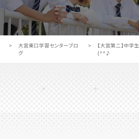
>
大宮東口学習センターブロ
>
【大宮第二】中学
グ
(^^♪