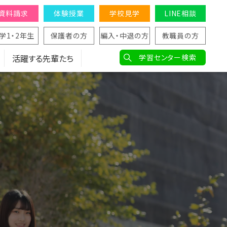
資料請求
体験授業
学校見学
LINE相談
学1・2年生
保護者の方
編入・中退の方
教職員の方
活躍する先輩たち
学習センター検索