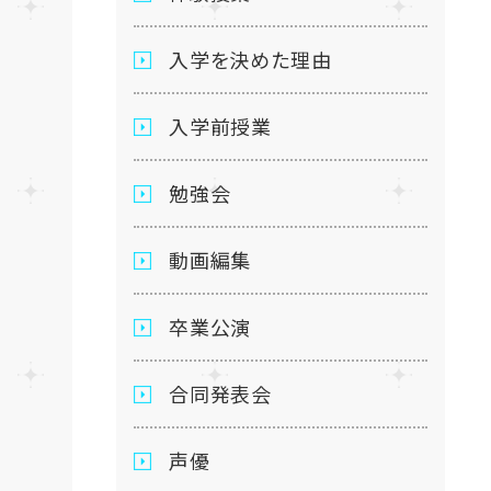
入学を決めた理由
入学前授業
勉強会
動画編集
卒業公演
合同発表会
声優