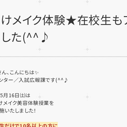
向けメイク体験★在校生も
した(^^♪
さん、こんにちは✨
ンター／入試広報課です(^^♪
5月16日㈯は
けメイク美容体験授業を
施いたしました！
生だけで10名以上の方に