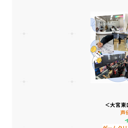
＜大宮東
声
ゲームクリ