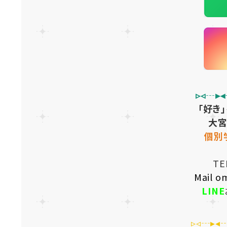
▹◃┄▸◂
「好き
大宮
個別
TE
Mail o
LINE
▹◃┄▸◂