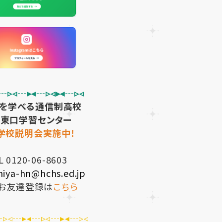
┄▹◃┄▸◂┄▹◃▸◂┄▹◃
」を学べる通信制高校
東口学習センター
学校説明会実施中！
L 0120-06-8603
miya-hn@hchs.ed.jp
お友達登録は
こちら
┄▹◃┄▸◂┄▹◃┄▸◂┄▹◃