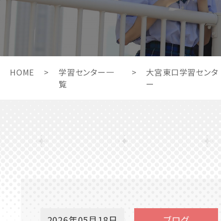
HOME
>
学習センター一
>
大宮東口学習センタ
覧
ー
2026年05月18日
ブログ