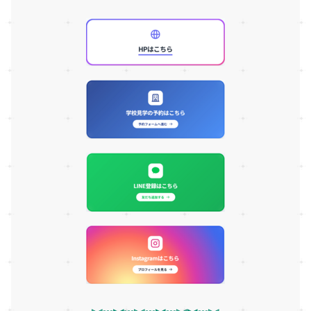
▹◃┄▸◂┄▹◃┄▸◂┄▹◃▸◂┄▹◃