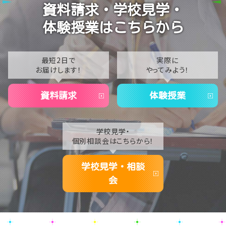
資料請求・学校見学・
【大宮第二】毎月大人気のヴォーカルレコーディング体
2023
験(^^♪
体験授業はこちらから
2022
【大宮第二】生徒の企画で『鉄道博物館』に行ってきまし
た⭐
2021
最短2日で
実際に
お届けします！
やってみよう！
2020
資料請求
体験授業
学校見学・
個別相談会はこちらから！
学校見学・相談
会