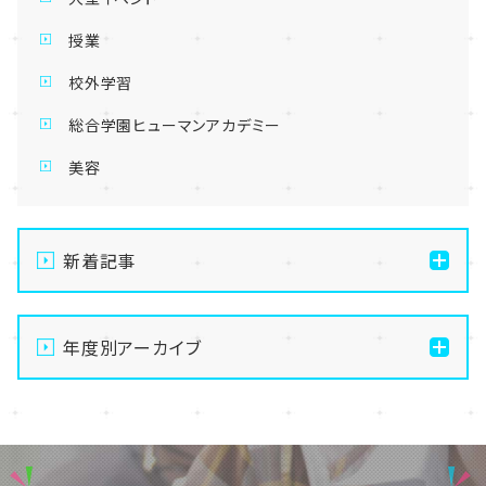
授業
校外学習
総合学園ヒューマンアカデミー
美容
新着記事
【大宮第二】公式LINEから🔶かんたん＆便利🔶に学校
見学しちゃおう✨
年度別アーカイブ
【大宮第二】🔶ヘアスタイリスト🔶実技課題に挑戦～美
2026
容師免許取得のために～
2025
【大宮第二】2026年★新生SNS部★メンバー加入で始
動です(*^-^*)
2024