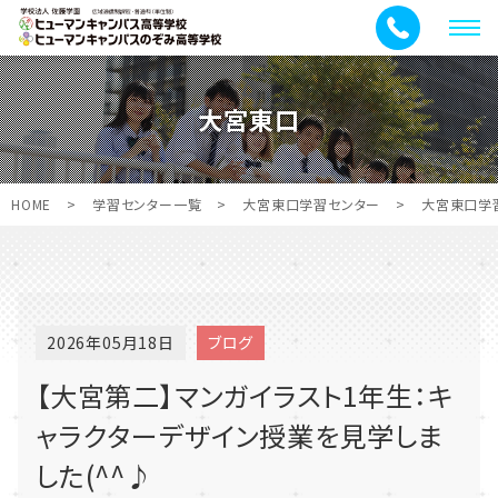
メ
ニ
ュ
大宮東口
ー
HOME
>
学習センター一覧
>
大宮東口学習センター
>
大宮東口学
2026年05月18日
ブログ
【大宮第二】マンガイラスト1年生：キ
ャラクターデザイン授業を見学しま
した(^^♪