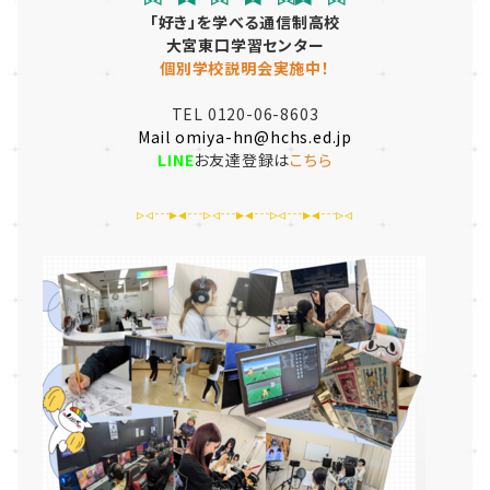
「好き」を学べる通信制高校
大宮東口学習センター
個別学校説明会実施中！
TEL 0120-06-8603
Mail omiya-hn@hchs.ed.jp
LINE
お友達登録は
こちら
▹◃┄▸◂┄▹◃┄▸◂┄▹◃┄▸◂┄▹◃