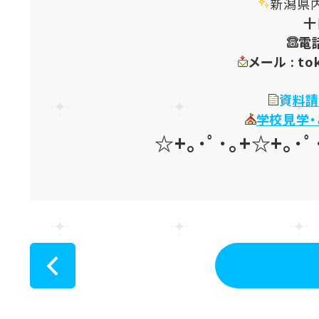
新潟県
十
電話
メール :
to
資
料請
学校見学
☆+｡･ﾟ･｡+☆+｡･ﾟ
<