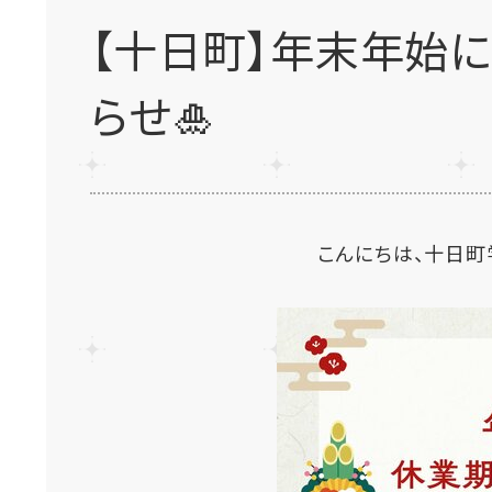
【十日町】年末年始
らせ🎍
こんにちは、十日町