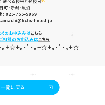
内 選べる校舎と登校日
日町
・
新潟・魚沼
 :
025-755-5969
kamachi@hchs-hn.ed.jp
求のお申込みは
こちら
・ご相談のお申込みは
こちら
･｡+☆+｡･ﾟ･｡+☆+｡･ﾟ･｡+☆
一覧に戻る