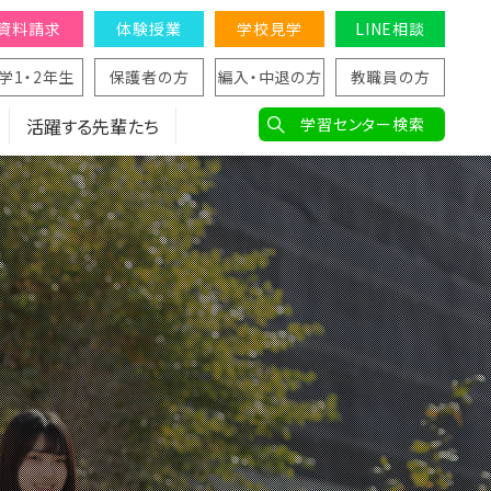
資料請求
体験授業
学校見学
LINE相談
学1・2年生
保護者の方
編入・中退の方
教職員の方
活躍する先輩たち
学習センター検索