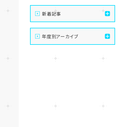
新着記事
【十日町】お盆期間のお問
年度別アーカイブ
い合わせに関しまして
2026
【十日町】年末年始に伴う
校舎休業期間のお知らせ🎍
2025
【十日町】夏季休暇のお知
2024
らせです。
2023
GW期間中の対応について
ご案内
2022