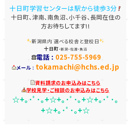
十日町学習センターは駅から徒歩3分
十日町、津南、南魚沼、小千谷、長岡在住の
方お待ちしてます!!
新潟県内 選べる校舎と登校日
十日町
・
新潟・佐渡・魚沼
電話 :
025-755-5969
tokamachi@hchs.ed.jp
メール :
資
料請求のお申込みは
こちら
学校見学・ご相談のお申込みは
こちら
☆+｡･ﾟ･｡+☆+｡･ﾟ･｡+☆+｡･ﾟ･｡
+☆+｡･ﾟ･｡+☆