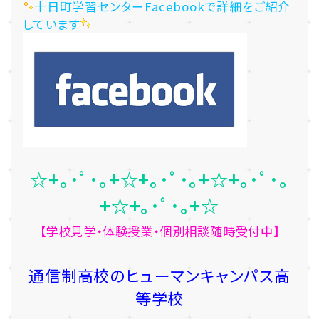
十日町学習センターFacebookで詳細をご紹介
しています
☆+｡･ﾟ･｡+☆+｡･ﾟ･｡+☆+｡･ﾟ･｡
+☆+｡･ﾟ･｡+☆
【学校見学・体験授業・個別相談随時受付中】
通信制高校のヒューマンキャンパス高
等学校