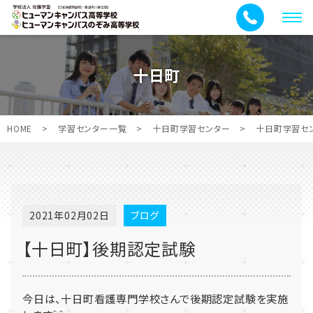
メ
ニ
ュ
十日町
ー
HOME
>
学習センター一覧
>
十日町学習センター
>
十日町学習セ
2021年02月02日
ブログ
【十日町】後期認定試験
今日は、十日町看護専門学校さんで後期認定試験を実施