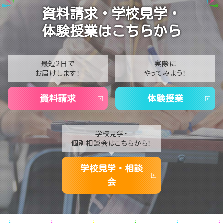
【十日町】夏季休暇のお知らせ
2024
資料請求・学校見学・
2023
体験授業はこちらから
2022
2021
最短2日で
実際に
お届けします！
やってみよう！
2020
資料請求
体験授業
学校見学・
個別相談会はこちらから！
学校見学・相談
会