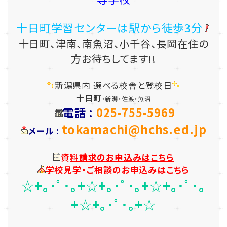
十日町学習センターは駅から徒歩3分
十日町、津南、南魚沼、小千谷、長岡在住の
方お待ちしてます!!
新潟県内 選べる校舎と登校日
十日町
・
新潟・佐渡・魚沼
電話 :
025-755-5969
tokamachi@hchs.ed.jp
メール :
資
料請求のお申込みは
こちら
学校見学・ご相談のお申込みは
こちら
☆+｡･ﾟ･｡+☆+｡･ﾟ･｡+☆+｡･ﾟ･｡
+☆+｡･ﾟ･｡+☆