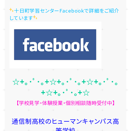
十日町学習センターFacebookで詳細をご紹介
しています
☆+｡･ﾟ･｡+☆+｡･ﾟ･｡+☆+｡･ﾟ･｡
+☆+｡･ﾟ･｡+☆
【学校見学・体験授業・個別相談随時受付中】
通信制高校のヒューマンキャンパス高
等学校