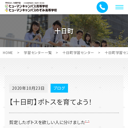
メ
ニ
ュ
十日町
ー
HOME
>
学習センター一覧
>
十日町学習センター
>
十日町学習セ
2020年10月23日
ブログ
【十日町】ポトスを育てよう！
剪定したポトスを欲しい人に分けました