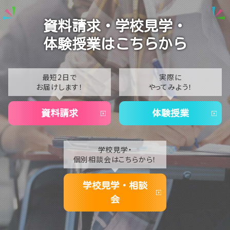
【名古屋】🎐2026年8月スタート🎐
2024
資料請求・学校見学・
2023
体験授業はこちらから
2022
2021
最短2日で
実際に
お届けします！
やってみよう！
2020
資料請求
体験授業
学校見学・
個別相談会はこちらから！
学校見学・相談
会