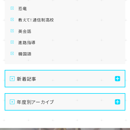
恐竜
教えて！通信制高校
英会話
進路指導
韓国語
新着記事
【名古屋】🌺転入生・編入生 出願受付中🌺
年度別アーカイブ
【名古屋】🏫名古屋学習センター・スクーリング🏫
【名古屋】🍋8/1(土)夏Open School開催🍋
2026
【名古屋】🎐2026年・夏季閉校期間のお知らせ🎐
2025