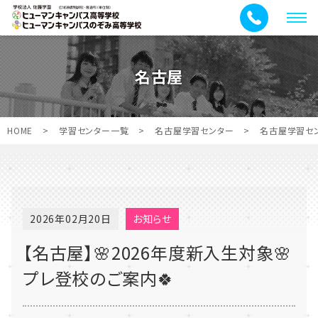
メ
ニ
ュ
名古屋
ー
HOME
>
学習センター一覧
>
名古屋学習センター
>
名古屋学習セ
2026年02月20日
お知らせ
【名古屋】🌸2026年度新入生対象🌸
プレ登校のご案内🍀