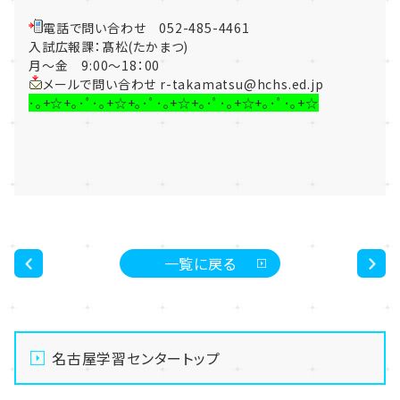
電話で問い合わせ 052-485-4461
入試広報課：髙松(たかまつ)
月～金 9:00～18：00
メールで問い合わせ r-takamatsu@hchs.ed.jp
･｡+☆+｡･ﾟ･｡+☆+｡･ﾟ･｡+☆+｡･ﾟ･｡+☆+｡･ﾟ･｡+☆
一覧に戻る
<
>
名古屋学習センタートップ