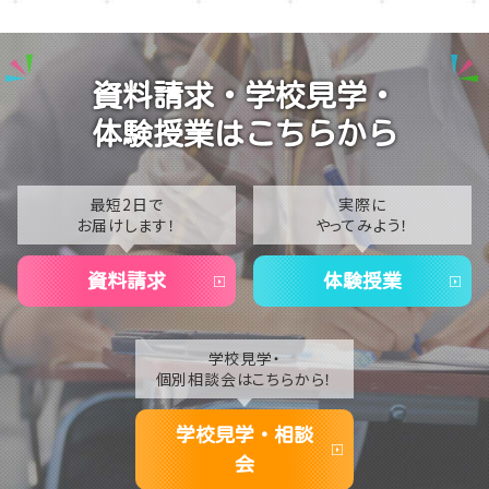
【名古屋】🏫名古屋学習センター・スクーリング🏫
2025
【名古屋】🍋8/1(土)夏Open School開催🍋
2024
資料請求・学校見学・
【名古屋】🎐2026年・夏季閉校期間のお知らせ🎐
2023
体験授業はこちらから
2022
2021
最短2日で
実際に
お届けします！
やってみよう！
2020
資料請求
体験授業
学校見学・
個別相談会はこちらから！
学校見学・相談
会