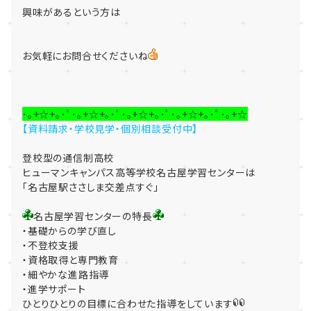
興味があるという方は
お気軽にお問合せくださいね
･｡+☆+｡･ﾟ･｡+☆+｡･ﾟ･｡+☆+｡･ﾟ･｡+☆+｡･ﾟ･｡+☆
【資料請求・学校見学・個別相談受付中】
登校型の通信制高校
ヒューマンキャンパス高等学校名古屋学習センターは
「名古屋駅ささしま交差点すぐ」
名古屋学習センターの特長
・基礎からの学び直し
・不登校支援
・資格取得と専門教育
・細やかな進路指導
・進学サポート
ひとりひとりの目標に合わせた指導をしています