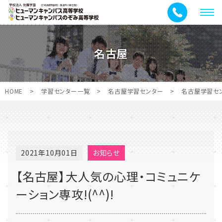
メ
ニ
ュ
名古屋
ー
HOME
>
学習センター一覧
>
名古屋学習センター
>
名古屋学習セ
2021年10月01日
お知らせ
【名古屋】大人気の心理・コミュニケ
ーション専攻!(^^)!