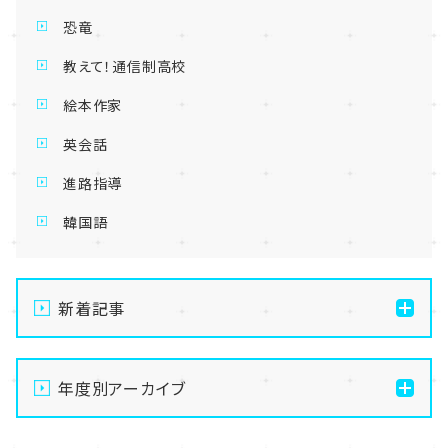
恐竜
教えて！通信制高校
絵本作家
英会話
進路指導
韓国語
新着記事
【名古屋】🌻8/21(金)・8/22(土)開催💛夏の
OpenSchoolご案内🌻
年度別アーカイブ
【名古屋】🌺転入生・編入生 出願受付中🌺
2026