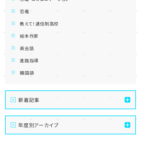
恐竜
教えて！通信制高校
絵本作家
英会話
進路指導
韓国語
新着記事
【名古屋】🌻8/21(金)・8/22(土)開催💛夏の
OpenSchoolご案内🌻
年度別アーカイブ
【名古屋】🌺転入生・編入生 出願受付中🌺
2026