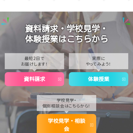
【名古屋】🏫名古屋学習センター・スクーリング🏫
2025
【名古屋】🍋8/1(土)夏Open School開催🍋
2024
資料請求・学校見学・
【名古屋】🎐2026年・夏季閉校期間のお知らせ🎐
2023
体験授業はこちらから
2022
2021
最短2日で
実際に
お届けします！
やってみよう！
2020
資料請求
体験授業
学校見学・
個別相談会はこちらから！
学校見学・相談
会