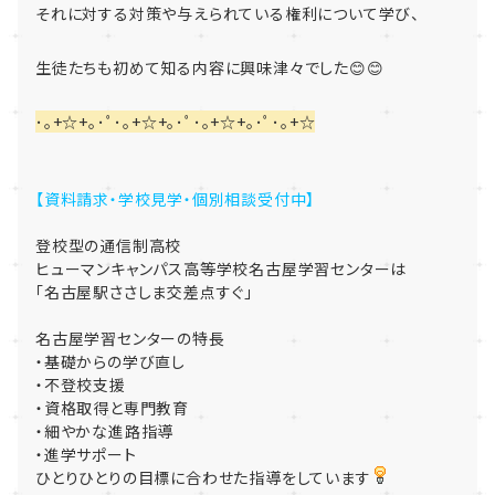
それに対する対策や与えられている権利について学び、
生徒たちも初めて知る内容に興味津々でした😊😊
･｡+☆+｡･ﾟ･｡+☆+｡･ﾟ･｡+☆+｡･ﾟ･｡+☆
【資料請求・学校見学・個別相談受付中】
登校型の通信制高校
ヒューマンキャンパス高等学校名古屋学習センターは
「名古屋駅ささしま交差点すぐ」
名古屋学習センターの特長
・基礎からの学び直し
・不登校支援
・資格取得と専門教育
・細やかな進路指導
・進学サポート
ひとりひとりの目標に合わせた指導をしています