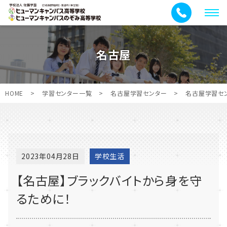
メ
ニ
ュ
名古屋
ー
HOME
>
学習センター一覧
>
名古屋学習センター
>
名古屋学習セ
2023年04月28日
学校生活
【名古屋】ブラックバイトから身を守
るために！