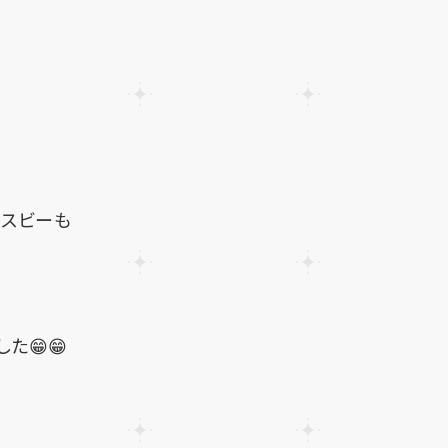
リスビーも
た😁😁