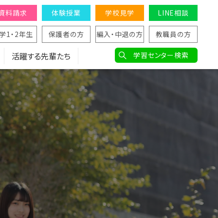
資料請求
体験授業
学校見学
LINE相談
学1・2年生
保護者の方
編入・中退の方
教職員の方
活躍する先輩たち
学習センター検索