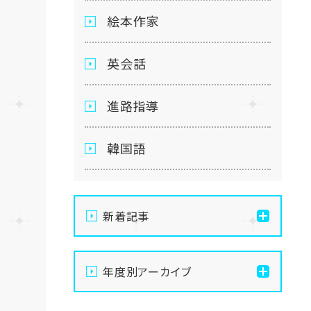
絵本作家
英会話
進路指導
韓国語
新着記事
【名古屋】🌻8/21(金)・
年度別アーカイブ
8/22(土)開催💛夏の
OpenSchoolご案内🌻