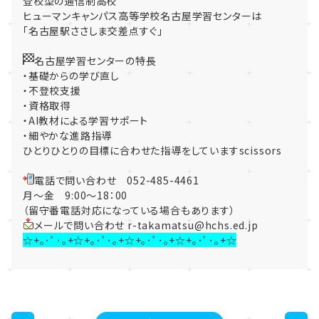
登校型の通信制高校
ヒューマンキャンパス高等学校名古屋学習センターは
「名古屋駅ささしま交差点すぐ」
名古屋学習センターの特長
・基礎からの学び直し
・不登校支援
・資格取得
・AI教材による学習サポート
・細やかな進路指導
ひとりひとりの目標に合わせた指導をしていますscissors
電話で問い合わせ 052-485-4461
月～金 9:00～18：00
（留守番電話対応になっている場合もあります）
メールで問い合わせ r-takamatsu@hchs.ed.jp
☆+｡･ﾟ･｡+☆+｡･ﾟ･｡+☆+｡･ﾟ･｡+☆+｡･ﾟ･｡+☆