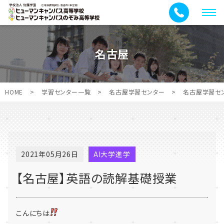
メ
ニ
ュ
名古屋
ー
HOME
>
学習センター一覧
>
名古屋学習センター
>
名古屋学習セ
2021年05月26日
AI大学進学
【名古屋】英語の読解基礎授業
こんにちは