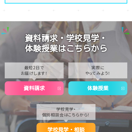
【名古屋】🍋8/1(土)夏Open School開催🍋
2026
【名古屋】🎐2026年・夏季閉校期間のお知らせ🎐
2025
【名古屋】🎐2026年8月スタート🎐
2024
資料請求・学校見学・
2023
体験授業はこちらから
2022
2021
最短2日で
実際に
お届けします！
やってみよう！
2020
資料請求
体験授業
学校見学・
個別相談会はこちらから！
学校見学・相談