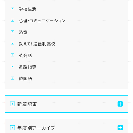
学校生活
心理・コミュニケーション
恐竜
教えて！通信制高校
英会話
進路指導
韓国語
新着記事
【名古屋】🌺転入生・編入生 出願受付中🌺
年度別アーカイブ
【名古屋】🏫名古屋学習センター・スクーリング🏫