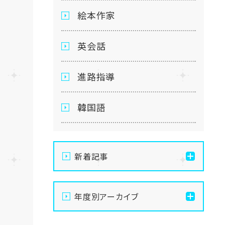
絵本作家
英会話
進路指導
韓国語
新着記事
【名古屋】🌻8/21(金)・
年度別アーカイブ
8/22(土)開催💛夏の
OpenSchoolご案内🌻