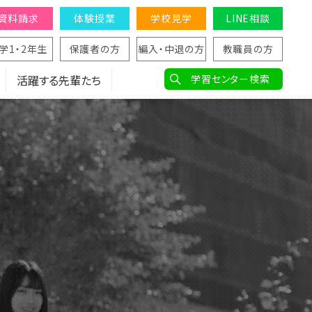
資料請求
体験授業
学校見学
LINE相談
学1・2年生
保護者の方
編入・中退の方
教職員の方
活躍する先輩たち
学習センター検索