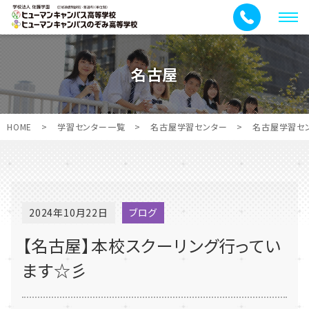
メ
ニ
ュ
名古屋
ー
HOME
>
学習センター一覧
>
名古屋学習センター
>
名古屋学習セ
2024年10月22日
ブログ
【名古屋】本校スクーリング行ってい
ます☆彡