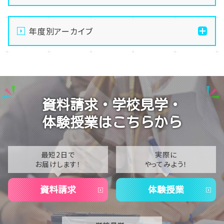
【名古屋】🌻8/21(金)・8/22(土)開催💛夏の
OpenSchoolご案内🌻
年度別アーカイブ
【名古屋】🌺転入生・編入生 出願受付中🌺
2026
【名古屋】🏫名古屋学習センター・スクーリング🏫
2025
【名古屋】🍋8/1(土)夏Open School開催🍋
2024
資料請求・学校見学・
【名古屋】🎐2026年・夏季閉校期間のお知らせ🎐
2023
体験授業はこちらから
2022
2021
最短2日で
実際に
お届けします！
やってみよう！
2020
資料請求
体験授業