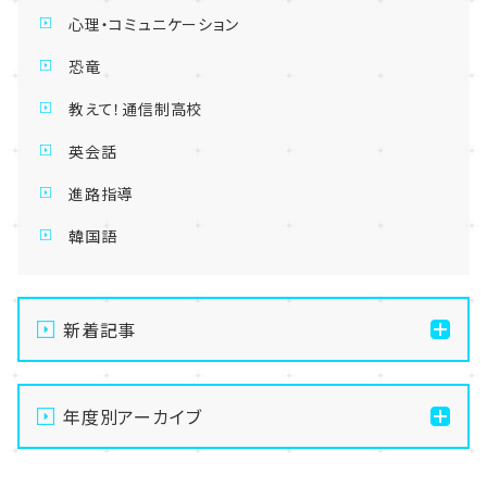
心理・コミュニケーション
恐竜
教えて！通信制高校
英会話
進路指導
韓国語
新着記事
【名古屋】🌺転入生・編入生 出願受付中🌺
年度別アーカイブ
【名古屋】🏫名古屋学習センター・スクーリング🏫
【名古屋】🍋8/1(土)夏Open School開催🍋
2026