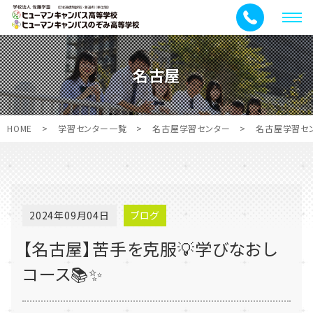
メ
ニ
ュ
名古屋
ー
HOME
>
学習センター一覧
>
名古屋学習センター
>
名古屋学習セ
2024年09月04日
ブログ
【名古屋】苦手を克服💡学びなおし
コース📚✨