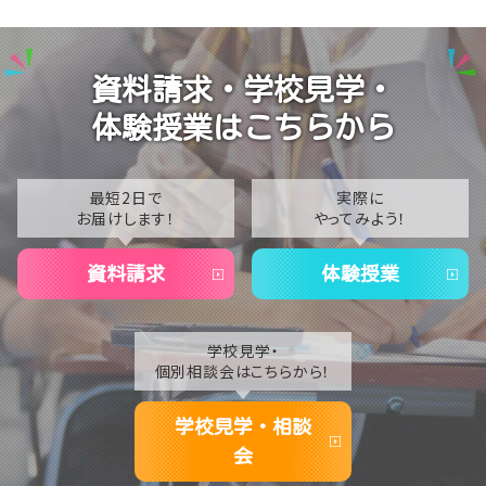
【名古屋】🎐2026年・夏季閉校期間のお知らせ🎐
2025
【名古屋】🎐2026年8月スタート🎐
2024
資料請求・学校見学・
2023
体験授業はこちらから
2022
2021
最短2日で
実際に
お届けします！
やってみよう！
2020
資料請求
体験授業
学校見学・
個別相談会はこちらから！
学校見学・相談
会