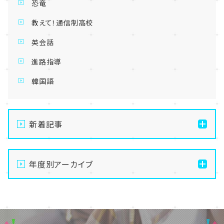
恐竜
教えて！通信制高校
英会話
進路指導
韓国語
新着記事
【名古屋】🌺転入生・編入生 出願受付中🌺
年度別アーカイブ
【名古屋】🏫名古屋学習センター・スクーリング🏫
【名古屋】🍋8/1(土)夏Open School開催🍋
2026
【名古屋】🎐2026年・夏季閉校期間のお知らせ🎐
2025