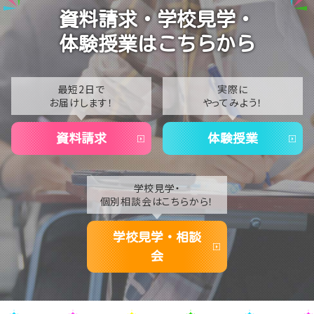
【名古屋】🎐2026年8月スタート🎐
2024
資料請求・学校見学・
2023
体験授業はこちらから
2022
2021
最短2日で
実際に
お届けします！
やってみよう！
2020
資料請求
体験授業
学校見学・
個別相談会はこちらから！
学校見学・相談
会