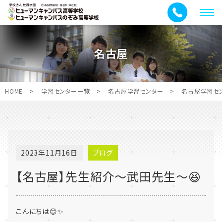
メ
ニ
ュ
名古屋
ー
HOME
>
学習センター一覧
>
名古屋学習センター
>
名古屋学習セ
2023年11月16日
ブログ
【名古屋】先生紹介～武田先生～😆
こんにちは😊✨