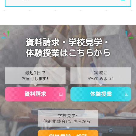
【名古屋】🌺転入生・編入生 出願受付中🌺
2026
【名古屋】🏫名古屋学習センター・スクーリング🏫
2025
【名古屋】🍋8/1(土)夏Open School開催🍋
2024
資料請求・学校見学・
【名古屋】🎐2026年・夏季閉校期間のお知らせ🎐
2023
体験授業はこちらから
2022
2021
最短2日で
実際に
お届けします！
やってみよう！
2020
資料請求
体験授業
学校見学・
個別相談会はこちらから！