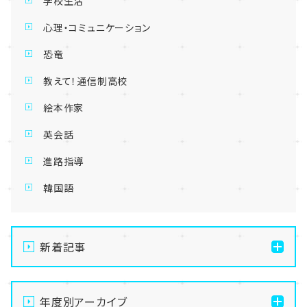
学校生活
心理・コミュニケーション
恐竜
教えて！通信制高校
絵本作家
英会話
進路指導
韓国語
新着記事
【名古屋】🌻8/21(金)・8/22(土)開催💛夏の
OpenSchoolご案内🌻
年度別アーカイブ