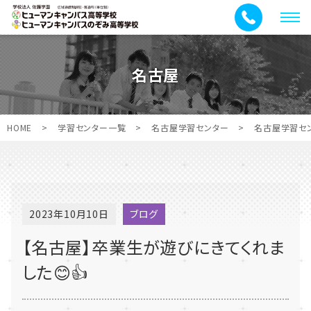
メ
ニ
ュ
名古屋
ー
HOME
>
学習センター一覧
>
名古屋学習センター
>
名古屋学習セ
2023年10月10日
ブログ
【名古屋】卒業生が遊びにきてくれま
した😊👍