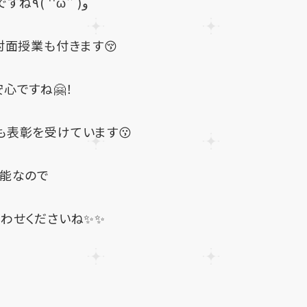
さらに、「質」の面でも、AIを利用するので安心ですね٩( ''ω'' )و
対面授業も付きます😚
心ですね🤗！
も表彰を受けています😗
可能なので
わせくださいね✨✨