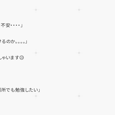
安・・・・」
のか。。。。」
ゃいます😥
場所でも勉強したい」