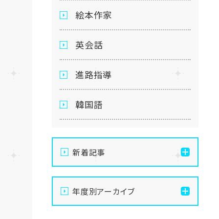
絵本作家
英会話
進路指導
韓国語
新着記事
【名古屋】🌻8/21(金)・
年度別アーカイブ
8/22(土)開催💛夏の
OpenSchoolご案内🌻