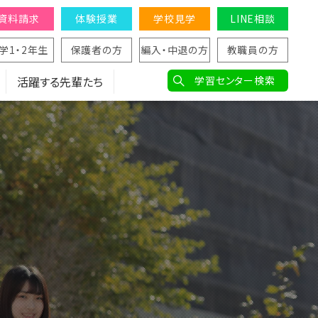
資料請求
体験授業
学校見学
LINE相談
学1・2年生
保護者の方
編入・中退の方
教職員の方
活躍する先輩たち
学習センター検索