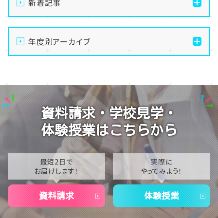
新着記事
【名古屋】🌺転入生・編入生 出願受付中🌺
年度別アーカイブ
【名古屋】🏫名古屋学習センター・スクーリング🏫
【名古屋】🍋8/1(土)夏Open School開催🍋
2026
【名古屋】🎐2026年・夏季閉校期間のお知らせ🎐
2025
【名古屋】🎐2026年8月スタート🎐
2024
資料請求・学校見学・
2023
体験授業はこちらから
2022
2021
最短2日で
実際に
お届けします！
やってみよう！
2020
資料請求
体験授業