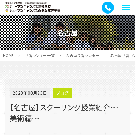
メ
ニ
ュ
名古屋
ー
HOME
>
学習センター一覧
>
名古屋学習センター
>
名古屋学習セ
2023年08月23日
ブログ
【名古屋】スクーリング授業紹介～
美術編～