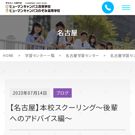
メ
ニ
ュ
名古屋
ー
HOME
>
学習センター一覧
>
名古屋学習センター
>
名古屋学習セ
2023年07月14日
ブログ
【名古屋】本校スクーリング～後輩
へのアドバイス編～