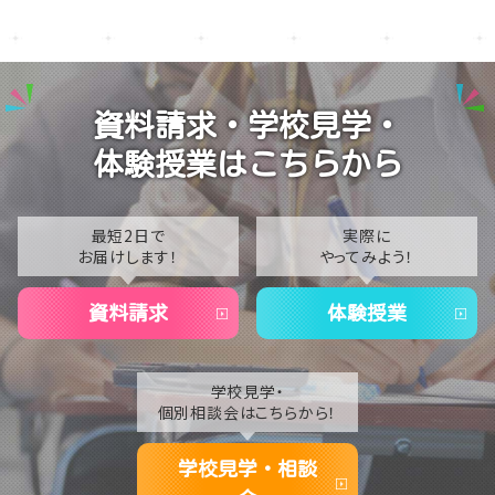
2026
【名古屋】🏫名古屋学習センター・スクーリング🏫
2025
【名古屋】🍋8/1(土)夏Open School開催🍋
2024
資料請求・学校見学・
【名古屋】🎐2026年・夏季閉校期間のお知らせ🎐
2023
体験授業はこちらから
2022
2021
最短2日で
実際に
お届けします！
やってみよう！
2020
資料請求
体験授業
学校見学・
個別相談会はこちらから！
学校見学・相談