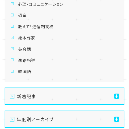
心理・コミュニケーション
恐竜
教えて！通信制高校
絵本作家
英会話
進路指導
韓国語
新着記事
【名古屋】🌻8/21(金)・8/22(土)開催💛夏の
OpenSchoolご案内🌻
年度別アーカイブ
【名古屋】🌺転入生・編入生 出願受付中🌺