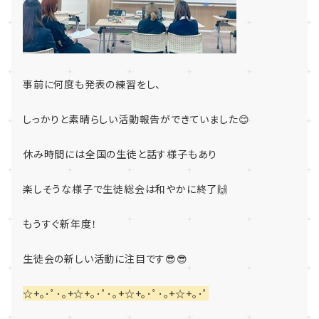
事前に何度も発表の練習をし、
しっかりと素晴らしい活動報告ができていました😊
休み時間には全国の生徒と話す様子もあり
楽しそうな様子で生徒総会は和やかに終了🙌
もうすぐ新年度！
生徒会の新しい活動に注目です😎😎
☆+｡･ﾟ･｡+☆+｡･ﾟ･｡+☆+｡･ﾟ･｡+☆+｡･ﾟ