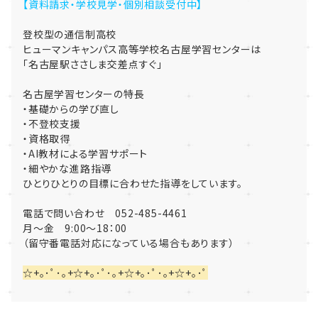
【資料請求・学校見学・個別相談受付中】
登校型の通信制高校
ヒューマンキャンパス高等学校名古屋学習センターは
「名古屋駅ささしま交差点すぐ」
名古屋学習センターの特長
・基礎からの学び直し
・不登校支援
・資格取得
・AI教材による学習サポート
・細やかな進路指導
ひとりひとりの目標に合わせた指導をしています。
電話で問い合わせ 052-485-4461
月～金 9:00～18：00
（留守番電話対応になっている場合もあります）
☆+｡･ﾟ･｡+☆+｡･ﾟ･｡+☆+｡･ﾟ･｡+☆+｡･ﾟ