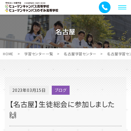
メ
ニ
ュ
名古屋
ー
HOME
>
学習センター一覧
>
名古屋学習センター
>
名古屋学習セ
2023年03月15日
ブログ
【名古屋】生徒総会に参加しました
🙌