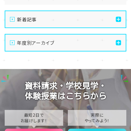
新着記事
【名古屋】🌻8/21(金)・8/22(土)開催💛夏の
OpenSchoolご案内🌻
年度別アーカイブ
【名古屋】🌺転入生・編入生 出願受付中🌺
2026
【名古屋】🏫名古屋学習センター・スクーリング🏫
2025
【名古屋】🍋8/1(土)夏Open School開催🍋
2024
資料請求・学校見学・
【名古屋】🎐2026年・夏季閉校期間のお知らせ🎐
2023
体験授業はこちらから
2022
2021
最短2日で
実際に
お届けします！
やってみよう！
2020