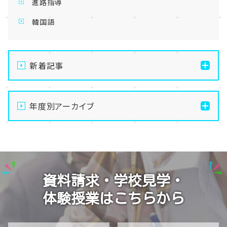
進路指導
韓国語
新着記事
【名古屋】🌻8/21(金)・8/22(土)開催💛夏の
OpenSchoolご案内🌻
年度別アーカイブ
【名古屋】🌺転入生・編入生 出願受付中🌺
2026
【名古屋】🏫名古屋学習センター・スクーリング🏫
2025
【名古屋】🍋8/1(土)夏Open School開催🍋
2024
資料請求・学校見学・
【名古屋】🎐2026年・夏季閉校期間のお知らせ🎐
2023
体験授業はこちらから
2022