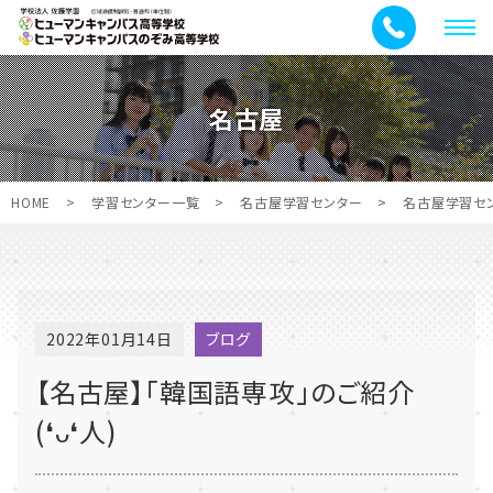
メ
ニ
ュ
名古屋
ー
HOME
>
学習センター一覧
>
名古屋学習センター
>
名古屋学習セ
2022年01月14日
ブログ
【名古屋】「韓国語専攻」のご紹介
(❛ᴗ❛人)