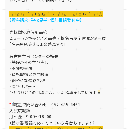
･｡+☆+｡･ﾟ･｡+☆+｡･ﾟ･｡+☆+｡･ﾟ･｡+☆+｡･ﾟ･｡+☆
【資料請求・学校見学・個別相談受付中】
登校型の通信制高校
ヒューマンキャンパス高等学校名古屋学習センターは
「名古屋駅ささしま交差点すぐ」
名古屋学習センターの特長
・基礎からの学び直し
・不登校支援
・資格取得と専門教育
・細やかな進路指導
・進学サポート
ひとりひとりの目標に合わせた指導をしています
電話で問い合わせ 052-485-4461
入試広報課
月～金 9:00～18：00
（留守番電話対応になっている場合もあります）
･｡+☆+｡･ﾟ･｡+☆+｡･ﾟ･｡+☆+｡･ﾟ･｡+☆+｡･ﾟ･｡+☆