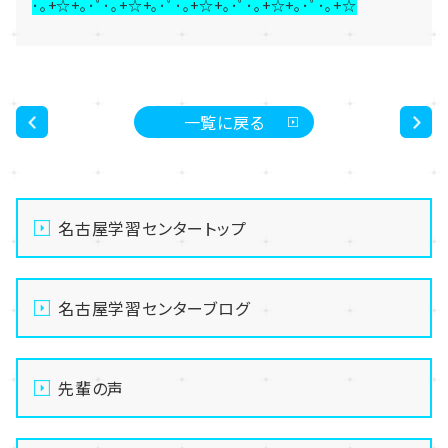
･｡+☆+｡･ﾟ･｡+☆+｡･ﾟ･｡+☆+｡･ﾟ･｡+☆+｡･ﾟ･｡+☆
一覧に戻る
<
>
名古屋学習センタートップ
名古屋学習センターブログ
先輩の声