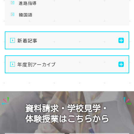
進路指導
韓国語
新着記事
【名古屋】🌻8/21(金)・8/22(土)開催💛夏の
OpenSchoolご案内🌻
年度別アーカイブ
【名古屋】🌺転入生・編入生 出願受付中🌺
2026
【名古屋】🏫名古屋学習センター・スクーリング🏫
2025
【名古屋】🍋8/1(土)夏Open School開催🍋
2024
資料請求・学校見学・
【名古屋】🎐2026年・夏季閉校期間のお知らせ🎐
2023
体験授業はこちらから
2022