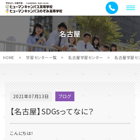
メ
ニ
ュ
名古屋
ー
HOME
>
学習センター一覧
>
名古屋学習センター
>
名古屋学習セ
2021年07月13日
ブログ
【名古屋】SDGsってなに？
こんにちは！