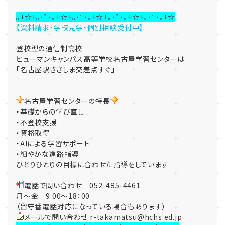
｡+☆+｡･ﾟ･｡+☆+｡･ﾟ･｡+☆+｡･ﾟ･｡+☆+｡･ﾟ･｡+☆
【資料請求・学校見学・個別相談受付中】
登校型の通信制高校
ヒューマンキャンパス高等学校名古屋学習センターは
「名古屋駅ささしま交差点すぐ」
名古屋学習センターの特長
・基礎からの学び直し
・不登校支援
・資格取得
・AIによる学習サポート
・細やかな進路指導
ひとりひとりの目標に合わせた指導をしています
電話で問い合わせ 052-485-4461
月～金 9:00～18：00
（留守番電話対応になっている場合もあります）
メールで問い合わせ r-takamatsu@hchs.ed.jp