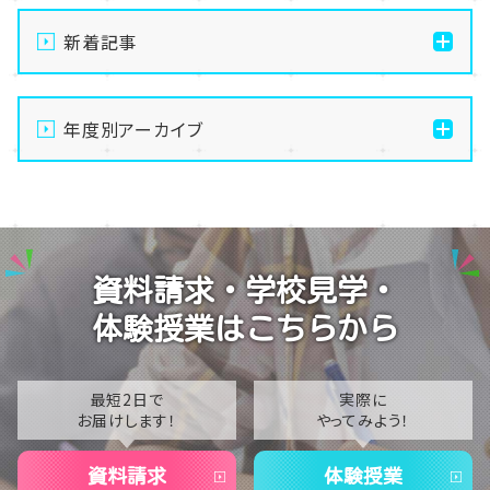
新着記事
通信制高校の学習風景
年度別アーカイブ
メイク美容専攻の授業風景
演技授業後の様子
2026
演技の授業風景
2025
Vtuberという表現を学ぶ
2024
資料請求・学校見学・
2023
体験授業はこちらから
2022
2021
最短2日で
実際に
お届けします！
やってみよう！
2020
資料請求
体験授業