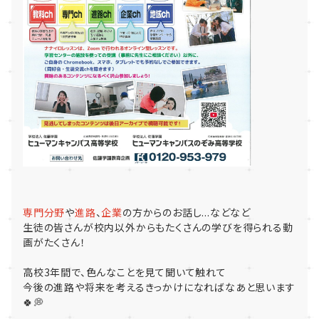
専門分野
や
進路
、
企業
の方からのお話し...などなど
生徒の皆さんが校内以外からもたくさんの学びを得られる動
画がたくさん！
高校3年間で、色んなことを見て聞いて触れて
今後の進路や将来を考えるきっかけになればなあと思います
🍀💭