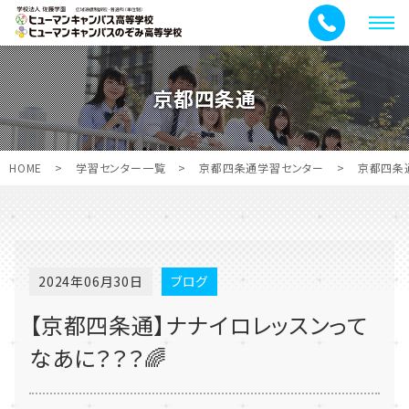
メ
ニ
ュ
京都四条通
ー
HOME
>
学習センター一覧
>
京都四条通学習センター
>
京都四条
2024年06月30日
ブログ
【京都四条通】ナナイロレッスンって
なあに？？？🌈