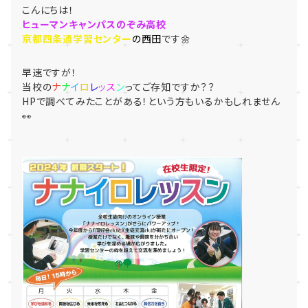
こんにちは！
ヒューマンキャンパスのぞみ高校
京都四条通学習センター
の西田
です🌼
早速ですが！
当校の
ナ
ナ
イ
ロ
レ
ッ
ス
ン
ってご存知ですか？？
HPで調べてみたことがある！という方もいるかもしれません
👀