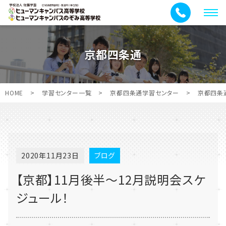
メ
ニ
ュ
京都四条通
ー
HOME
>
学習センター一覧
>
京都四条通学習センター
>
京都四条
2020年11月23日
ブログ
【京都】11月後半～12月説明会スケ
ジュール！