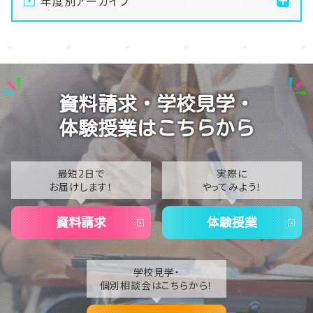
年度別アーカイブ
メイク美容専攻の授業風景
演技授業後の様子
2026
演技の授業風景
2025
Vtuberという表現を学ぶ
2024
資料請求・学校見学・
2023
体験授業はこちらから
2022
2021
最短2日で
実際に
お届けします！
やってみよう！
2020
資料請求
体験授業
学校見学・
個別相談会はこちらから！