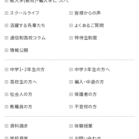
転入学(転校)・編入学について
スクールライフ
皆様からの声
活躍する先輩たち
よくあるご質問
通信制高校コラム
特待生制度
情報公開
中学1・2年生の方
中学３年生の方へ
高校生の方へ
編入・中退の方
社会人の方
保護者の方
教職員の方
不登校の方
資料請求
体験授業
学校見学
お問い合わせ