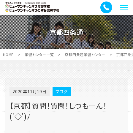
メ
ニ
ュ
京都四条通
ー
HOME
>
学習センター一覧
>
京都四条通学習センター
>
京都四条
2020年11月19日
ブログ
【京都】質問！質問！しつもーん！
('◇')ﾉ