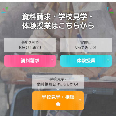
演技の授業風景
2025
Vtuberという表現を学ぶ
2024
資料請求・学校見学・
2023
体験授業はこちらから
2022
2021
最短2日で
実際に
お届けします！
やってみよう！
2020
資料請求
体験授業
学校見学・
個別相談会はこちらから！
学校見学・相談
会