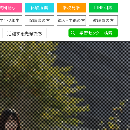
資料請求
体験授業
学校見学
LINE相談
学1・2年生
保護者の方
編入・中退の方
教職員の方
活躍する先輩たち
学習センター検索