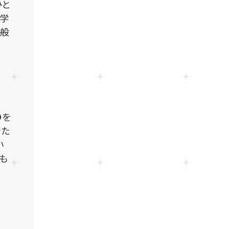
ひと
、学
一般
●を
きた
い
も