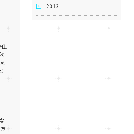
2013
い仕
勉
覚え
と
な
き方