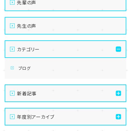
先輩の声
先生の声
カテゴリー
ブログ
新着記事
【横浜】お知らせ★8月23日に入試説明会を実施します
🏫
年度別アーカイブ
【横浜】８月の体験授業のおしらせ