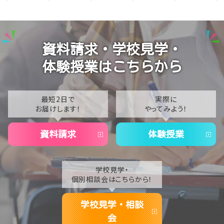
2026
【横浜】お盆休み～夏季休校期間のおしらせ～
2025
【おしらせ】今月の体験授業のご案内
2024
資料請求・学校見学・
【おしらせ】レクリエーションスポーツ活動
2023
体験授業はこちらから
2022
2021
最短2日で
実際に
お届けします！
やってみよう！
2020
資料請求
体験授業
学校見学・
個別相談会はこちらから！
学校見学・相談
会