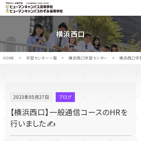
横浜西口
HOME
>
学習センター一覧
>
横浜西口学習センター
>
横浜西口学
2023年05月27日
ブログ
【横浜西口】一般通信コースのHRを
行いました✍