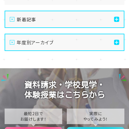
新着記事
【横浜】お知らせ★8月23日に入試説明会を実施します
🏫
年度別アーカイブ
【横浜】８月の体験授業のおしらせ
2026
【横浜】お盆休み～夏季休校期間のおしらせ～
2025
【おしらせ】今月の体験授業のご案内
2024
資料請求・学校見学・
【おしらせ】レクリエーションスポーツ活動
2023
体験授業はこちらから
2022
2021
最短2日で
実際に
お届けします！
やってみよう！
2020