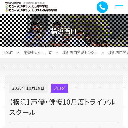
メ
ニ
ュ
横浜西口
ー
HOME
>
学習センター一覧
>
横浜西口学習センター
>
横浜西口学
2020年10月19日
ブログ
【横浜】声優・俳優10月度トライアル
スクール