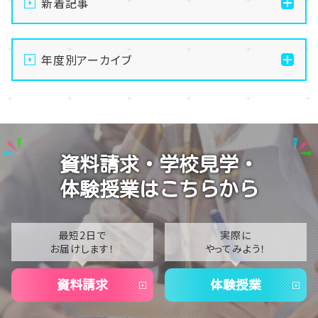
新着記事
【横浜】お知らせ★8月23日に入試説明会を実施します
🏫
年度別アーカイブ
【横浜】８月の体験授業のおしらせ
2026
【横浜】お盆休み～夏季休校期間のおしらせ～
2025
【おしらせ】今月の体験授業のご案内
2024
資料請求・学校見学・
【おしらせ】レクリエーションスポーツ活動
2023
体験授業はこちらから
2022
2021
最短2日で
実際に
お届けします！
やってみよう！
2020
資料請求
体験授業