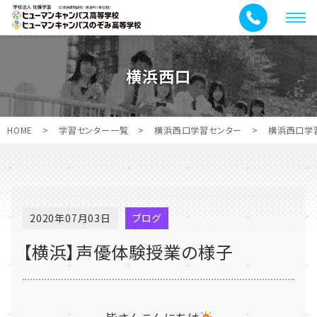
メ
ニ
ュ
横浜西口
ー
HOME
>
学習センター一覧
>
横浜西口学習センター
>
横浜西口学
2020年07月03日
ブログ
【横浜】声優体験授業の様子