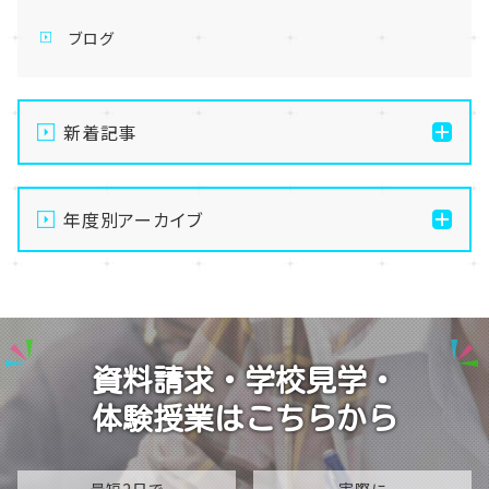
ブログ
新着記事
【横浜】お知らせ★8月23日に入試説明会を実施します
🏫
年度別アーカイブ
【横浜】８月の体験授業のおしらせ
2026
【横浜】お盆休み～夏季休校期間のおしらせ～
2025
【おしらせ】今月の体験授業のご案内
2024
資料請求・学校見学・
【おしらせ】レクリエーションスポーツ活動
2023
体験授業はこちらから
2022
2021