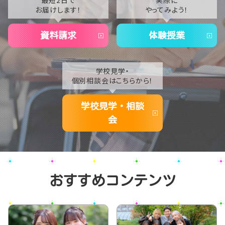
最短2日で
実際に
お届けします！
やってみよう！
2020
資料請求
体験授業
学校見学・
個別相談会はこちらから！
学校見学・相談
会
おすすめコンテンツ